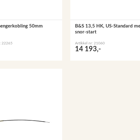
lhengerkobling 50mm
B&S 13,5 HK, US-Standard m
snor-start
r: 22265
Artikkel nr: 21060
14 193,-