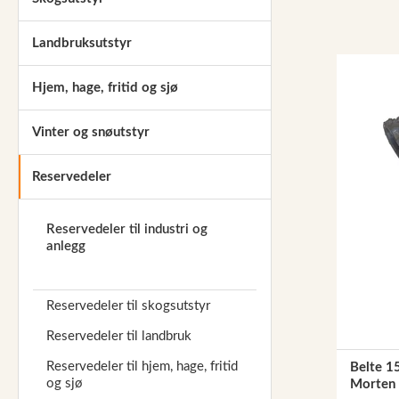
Reservedeler
Landbruksutstyr
Nye Wee produkter
Hjem, hage, fritid og sjø
Tilbud
Lagertømming
Vinter og snøutstyr
Aktuelt
Reservedeler
Kundeservice
Leasing
Reservedeler til industri og
anlegg
Reservedeler til skogsutstyr
Reservedeler til landbruk
Reservedeler til hjem, hage, fritid
Belte 1
og sjø
Morten 