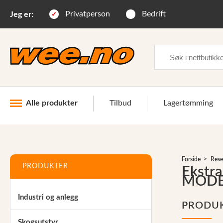
Privatperson
Bedrift
Jeg er:
Søk
Alle produkter
Tilbud
Lagertømming
Industri og anlegg
Forside
Rese
Skogsutstyr
PRODUKTER
Ekstra
MODE
Landbruksutstyr
Industri og anlegg
Hjem, hage, fritid og sjø
PRODU
Vinter og snøutstyr
Skogsutstyr