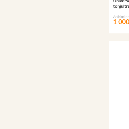
Univers
tohjult
Artikkel n
1 000