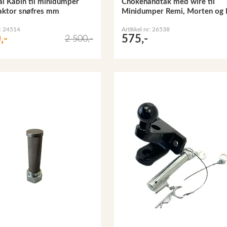
al Kabin til minidumper
Chokehåndtak med wire til
raktor snøfres mm
Minidumper Remi, Morten og
r: 24514
Artikkel nr: 26538
,-
575,-
2 500,-