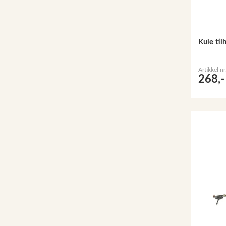
Kule ti
Artikkel n
268,-