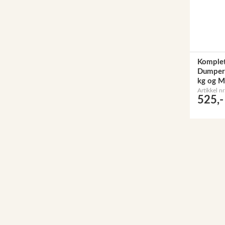
Komplet
Dumper 
kg og M
Artikkel n
525,-