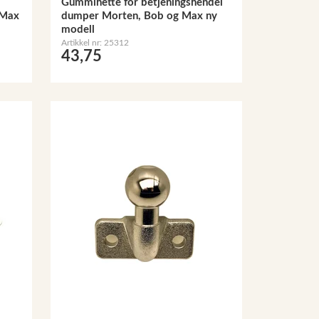
Gummihette for betjeningshendel
 Max
dumper Morten, Bob og Max ny
modell
Artikkel nr: 25312
43,75