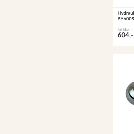
Hydrauli
BY600S
Artikkel n
604,-