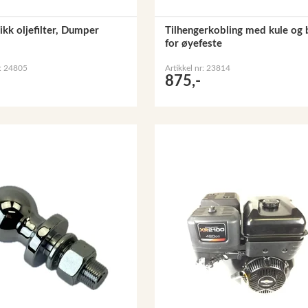
kk oljefilter, Dumper
Tilhengerkobling med kule og 
for øyefeste
r: 24805
Artikkel nr: 23814
875,-